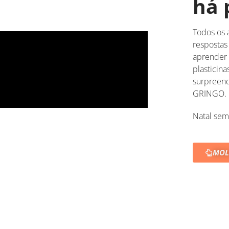
há 
Todos os 
respostas
aprender 
plasticin
surpreen
GRINGO.
Natal sem
MOL