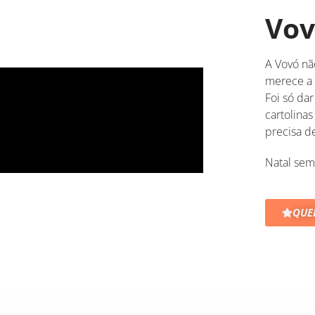
Vov
A Vovó nã
merece a
Foi só da
cartolina
precisa d
Natal sem
QUE