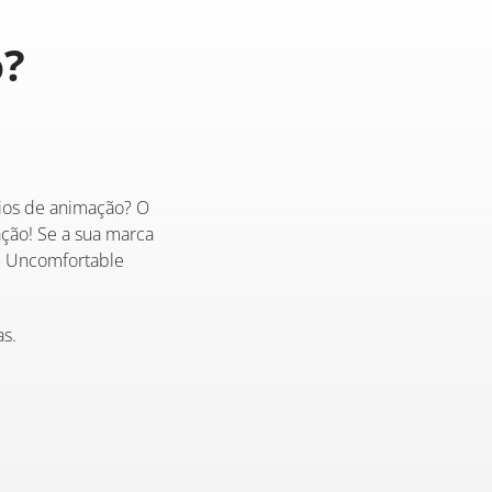
?
ios de animação? O
ão! Se a sua marca
ve Uncomfortable
s.